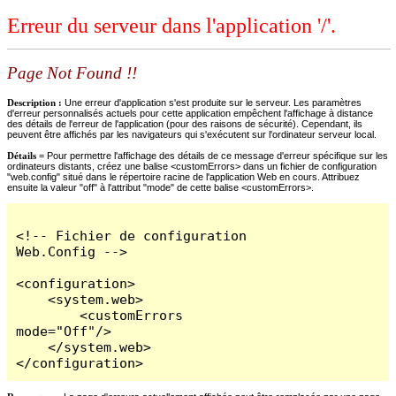
Erreur du serveur dans l'application '/'.
Page Not Found !!
Description :
Une erreur d'application s'est produite sur le serveur. Les paramètres
d'erreur personnalisés actuels pour cette application empêchent l'affichage à distance
des détails de l'erreur de l'application (pour des raisons de sécurité). Cependant, ils
peuvent être affichés par les navigateurs qui s'exécutent sur l'ordinateur serveur local.
Détails =
Pour permettre l'affichage des détails de ce message d'erreur spécifique sur les
ordinateurs distants, créez une balise <customErrors> dans un fichier de configuration
"web.config" situé dans le répertoire racine de l'application Web en cours. Attribuez
ensuite la valeur "off" à l'attribut "mode" de cette balise <customErrors>.
<!-- Fichier de configuration 
Web.Config -->

<configuration>

    <system.web>

        <customErrors 
mode="Off"/>

    </system.web>

</configuration>