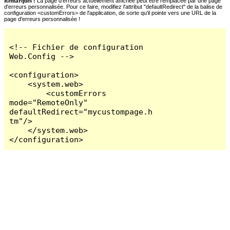
Remarques :
La page d'erreurs actuellement affichée peut être remplacée par une page
d'erreurs personnalisée. Pour ce faire, modifiez l'attribut "defaultRedirect" de la balise de
configuration <customErrors> de l'application, de sorte qu'il pointe vers une URL de la
page d'erreurs personnalisée !
<!-- Fichier de configuration 
Web.Config -->

<configuration>

    <system.web>

        <customErrors 
mode="RemoteOnly" 
defaultRedirect="mycustompage.h
tm"/>

    </system.web>

</configuration>