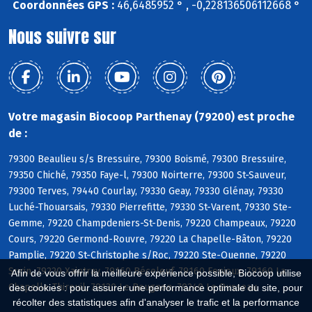
Coordonnées GPS :
46,6485952 ° , -0,228136506112668 °
Nous suivre sur
Votre magasin Biocoop Parthenay (79200) est proche
de :
79300 Beaulieu s/s Bressuire, 79300 Boismé, 79300 Bressuire,
79350 Chiché, 79350 Faye-l, 79300 Noirterre, 79300 St-Sauveur,
79300 Terves, 79440 Courlay, 79330 Geay, 79330 Glénay, 79330
Luché-Thouarsais, 79330 Pierrefitte, 79330 St-Varent, 79330 Ste-
Gemme, 79220 Champdeniers-St-Denis, 79220 Champeaux, 79220
Cours, 79220 Germond-Rouvre, 79220 La Chapelle-Bâton, 79220
Pamplie, 79220 St-Christophe s/Roc, 79220 Ste-Ouenne, 79220
Surin, 79220 Xaintray, 79160 Béceleuf, 79160 Fenioux, 79160 La
Afin de vous offrir la meilleure expérience possible, Biocoop utilise
Chapelle-Thireuil, 79130 Le Beugnon, 79240 Le Busseau
des cookies : pour assurer une performance optimale du site, pour
récolter des statistiques afin d'analyser le trafic et la performance