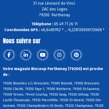
31 rue Léonard de Vinci
ZAC des Loges
79200 Parthenay
Téléphone :
05 49 71 26 11
Coordonnées GPS :
46,6485952 ° , -0,228136506112668 °
Nous suivre sur
Votre magasin Biocoop Parthenay (79200) est proche
de :
79300 Beaulieu s/s Bressuire, 79300 Boismé, 79300 Bressuire,
79350 Chiché, 79350 Faye-l, 79300 Noirterre, 79300 St-Sauveur,
79300 Terves, 79440 Courlay, 79330 Geay, 79330 Glénay, 79330
Luché-Thouarsais, 79330 Pierrefitte, 79330 St-Varent, 79330 Ste-
Gemme, 79220 Champdeniers-St-Denis, 79220 Champeaux, 79220