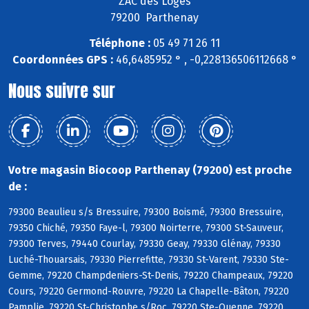
ZAC des Loges
79200 Parthenay
Téléphone :
05 49 71 26 11
Coordonnées GPS :
46,6485952 ° , -0,228136506112668 °
Nous suivre sur
Votre magasin Biocoop Parthenay (79200) est proche
de :
79300 Beaulieu s/s Bressuire, 79300 Boismé, 79300 Bressuire,
79350 Chiché, 79350 Faye-l, 79300 Noirterre, 79300 St-Sauveur,
79300 Terves, 79440 Courlay, 79330 Geay, 79330 Glénay, 79330
Luché-Thouarsais, 79330 Pierrefitte, 79330 St-Varent, 79330 Ste-
Gemme, 79220 Champdeniers-St-Denis, 79220 Champeaux, 79220
Cours, 79220 Germond-Rouvre, 79220 La Chapelle-Bâton, 79220
Pamplie, 79220 St-Christophe s/Roc, 79220 Ste-Ouenne, 79220