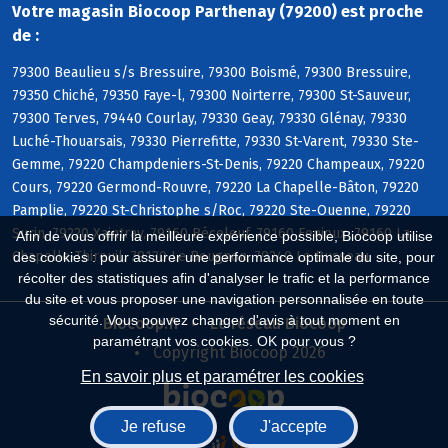
Votre magasin Biocoop Parthenay (79200) est proche
de :
79300 Beaulieu s/s Bressuire, 79300 Boismé, 79300 Bressuire,
79350 Chiché, 79350 Faye-l, 79300 Noirterre, 79300 St-Sauveur,
79300 Terves, 79440 Courlay, 79330 Geay, 79330 Glénay, 79330
Luché-Thouarsais, 79330 Pierrefitte, 79330 St-Varent, 79330 Ste-
Gemme, 79220 Champdeniers-St-Denis, 79220 Champeaux, 79220
Cours, 79220 Germond-Rouvre, 79220 La Chapelle-Bâton, 79220
Pamplie, 79220 St-Christophe s/Roc, 79220 Ste-Ouenne, 79220
Surin, 79220 Xaintray, 79160 Béceleuf, 79160 Fenioux, 79160 La
Afin de vous offrir la meilleure expérience possible, Biocoop utilise
Chapelle-Thireuil, 79130 Le Beugnon, 79240 Le Busseau
des cookies : pour assurer une performance optimale du site, pour
récolter des statistiques afin d'analyser le trafic et la performance
du site et vous proposer une navigation personnalisée en toute
sécurité. Vous pouvez changer d'avis à tout moment en
Biocoop.fr
Le réseau Biocoop
paramétrant vos cookies. OK pour vous ?
Copyright Biocoop 2026
En savoir plus et paramétrer les cookies
Je refuse
J'accepte
Réalisé par