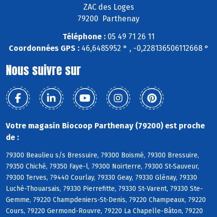
ZAC des Loges
79200 Parthenay
Téléphone :
05 49 71 26 11
Coordonnées GPS :
46,6485952 ° , -0,228136506112668 °
Nous suivre sur
Votre magasin Biocoop Parthenay (79200) est proche
de :
79300 Beaulieu s/s Bressuire, 79300 Boismé, 79300 Bressuire,
79350 Chiché, 79350 Faye-l, 79300 Noirterre, 79300 St-Sauveur,
79300 Terves, 79440 Courlay, 79330 Geay, 79330 Glénay, 79330
Luché-Thouarsais, 79330 Pierrefitte, 79330 St-Varent, 79330 Ste-
Gemme, 79220 Champdeniers-St-Denis, 79220 Champeaux, 79220
Cours, 79220 Germond-Rouvre, 79220 La Chapelle-Bâton, 79220