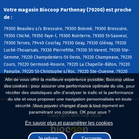
Votre magasin Biocoop Parthenay (79200) est proche
de :
79300 Beaulieu s/s Bressuire, 79300 Boismé, 79300 Bressuire,
79350 Chiché, 79350 Faye-l, 79300 Noirterre, 79300 St-Sauveur,
79300 Terves, 79440 Courlay, 79330 Geay, 79330 Glénay, 79330
Luché-Thouarsais, 79330 Pierrefitte, 79330 St-Varent, 79330 Ste-
Gemme, 79220 Champdeniers-St-Denis, 79220 Champeaux, 79220
Cours, 79220 Germond-Rouvre, 79220 La Chapelle-Bâton, 79220
Pamplie, 79220 St-Christophe s/Roc, 79220 Ste-Ouenne, 79220
Surin, 79220 Xaintray, 79160 Béceleuf, 79160 Fenioux, 79160 La
Afin de vous offrir la meilleure expérience possible, Biocoop utilise
Chapelle-Thireuil, 79130 Le Beugnon, 79240 Le Busseau
des cookies : pour assurer une performance optimale du site, pour
récolter des statistiques afin d'analyser le trafic et la performance
du site et vous proposer une navigation personnalisée en toute
sécurité. Vous pouvez changer d'avis à tout moment en
Biocoop.fr
Le réseau Biocoop
paramétrant vos cookies. OK pour vous ?
Copyright Biocoop 2026
En savoir plus et paramétrer les cookies
Je refuse
J'accepte