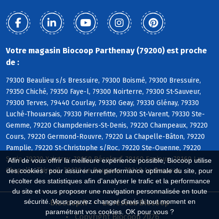
Votre magasin Biocoop Parthenay (79200) est proche
de :
79300 Beaulieu s/s Bressuire, 79300 Boismé, 79300 Bressuire,
79350 Chiché, 79350 Faye-l, 79300 Noirterre, 79300 St-Sauveur,
79300 Terves, 79440 Courlay, 79330 Geay, 79330 Glénay, 79330
Luché-Thouarsais, 79330 Pierrefitte, 79330 St-Varent, 79330 Ste-
Gemme, 79220 Champdeniers-St-Denis, 79220 Champeaux, 79220
Cours, 79220 Germond-Rouvre, 79220 La Chapelle-Bâton, 79220
Pamplie, 79220 St-Christophe s/Roc, 79220 Ste-Ouenne, 79220
Surin, 79220 Xaintray, 79160 Béceleuf, 79160 Fenioux, 79160 La
Afin de vous offrir la meilleure expérience possible, Biocoop utilise
Chapelle-Thireuil, 79130 Le Beugnon, 79240 Le Busseau
des cookies : pour assurer une performance optimale du site, pour
récolter des statistiques afin d'analyser le trafic et la performance
du site et vous proposer une navigation personnalisée en toute
sécurité. Vous pouvez changer d'avis à tout moment en
Biocoop.fr
Le réseau Biocoop
paramétrant vos cookies. OK pour vous ?
Copyright Biocoop 2026