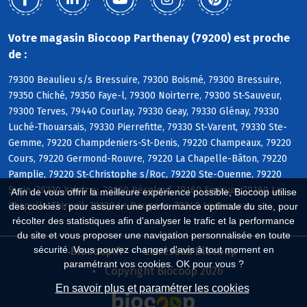
Votre magasin Biocoop Parthenay (79200) est proche
de :
79300 Beaulieu s/s Bressuire, 79300 Boismé, 79300 Bressuire,
79350 Chiché, 79350 Faye-l, 79300 Noirterre, 79300 St-Sauveur,
79300 Terves, 79440 Courlay, 79330 Geay, 79330 Glénay, 79330
Luché-Thouarsais, 79330 Pierrefitte, 79330 St-Varent, 79330 Ste-
Gemme, 79220 Champdeniers-St-Denis, 79220 Champeaux, 79220
Cours, 79220 Germond-Rouvre, 79220 La Chapelle-Bâton, 79220
Pamplie, 79220 St-Christophe s/Roc, 79220 Ste-Ouenne, 79220
Surin, 79220 Xaintray, 79160 Béceleuf, 79160 Fenioux, 79160 La
Afin de vous offrir la meilleure expérience possible, Biocoop utilise
Chapelle-Thireuil, 79130 Le Beugnon, 79240 Le Busseau
des cookies : pour assurer une performance optimale du site, pour
récolter des statistiques afin d'analyser le trafic et la performance
du site et vous proposer une navigation personnalisée en toute
sécurité. Vous pouvez changer d'avis à tout moment en
Biocoop.fr
Le réseau Biocoop
paramétrant vos cookies. OK pour vous ?
Copyright Biocoop 2026
En savoir plus et paramétrer les cookies