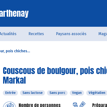
arthenay
Actualités
Recettes
Paysans associés
Maga
, pois chiches...
Couscous de boulgour, pois chi
Markal
Entrée
Sans lactose
Sans porc
Vegan
Végétalien
Nombre de personnes
Prépara