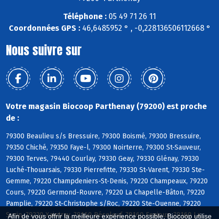
Téléphone :
05 49 71 26 11
Coordonnées GPS :
46,6485952 ° , -0,228136506112668 °
Nous suivre sur
Votre magasin Biocoop Parthenay (79200) est proche
de :
79300 Beaulieu s/s Bressuire, 79300 Boismé, 79300 Bressuire,
79350 Chiché, 79350 Faye-l, 79300 Noirterre, 79300 St-Sauveur,
79300 Terves, 79440 Courlay, 79330 Geay, 79330 Glénay, 79330
Luché-Thouarsais, 79330 Pierrefitte, 79330 St-Varent, 79330 Ste-
Gemme, 79220 Champdeniers-St-Denis, 79220 Champeaux, 79220
Cours, 79220 Germond-Rouvre, 79220 La Chapelle-Bâton, 79220
Pamplie, 79220 St-Christophe s/Roc, 79220 Ste-Ouenne, 79220
Surin, 79220 Xaintray, 79160 Béceleuf, 79160 Fenioux, 79160 La
Afin de vous offrir la meilleure expérience possible, Biocoop utilise