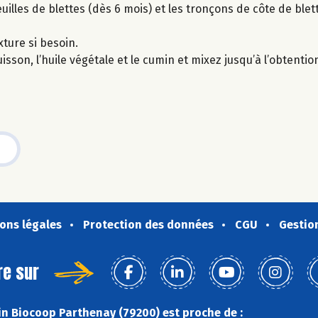
uilles de blettes (dès 6 mois) et les tronçons de côte de blett
xture si besoin.
uisson, l’huile végétale et le cumin et mixez jusqu’à l’obtenti
ons légales
Protection des données
CGU
Gestio
re sur
n Biocoop Parthenay (79200) est proche de :