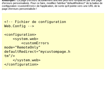
Remarques :
La page d'erreurs actuellement affichée peut être remplacée par une page
d'erreurs personnalisée. Pour ce faire, modifiez l'attribut "defaultRedirect" de la balise de
configuration <customErrors> de l'application, de sorte qu'il pointe vers une URL de la
page d'erreurs personnalisée !
<!-- Fichier de configuration 
Web.Config -->

<configuration>

    <system.web>

        <customErrors 
mode="RemoteOnly" 
defaultRedirect="mycustompage.h
tm"/>

    </system.web>

</configuration>