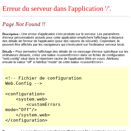
Erreur du serveur dans l'application '/'.
Page Not Found !!
Description :
Une erreur d'application s'est produite sur le serveur. Les paramètres
d'erreur personnalisés actuels pour cette application empêchent l'affichage à distance
des détails de l'erreur de l'application (pour des raisons de sécurité). Cependant, ils
peuvent être affichés par les navigateurs qui s'exécutent sur l'ordinateur serveur local.
Détails =
Pour permettre l'affichage des détails de ce message d'erreur spécifique sur les
ordinateurs distants, créez une balise <customErrors> dans un fichier de configuration
"web.config" situé dans le répertoire racine de l'application Web en cours. Attribuez
ensuite la valeur "off" à l'attribut "mode" de cette balise <customErrors>.
<!-- Fichier de configuration 
Web.Config -->

<configuration>

    <system.web>

        <customErrors 
mode="Off"/>

    </system.web>

</configuration>