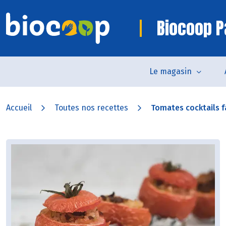
Biocoop P
Le magasin
Accueil
Toutes nos recettes
Tomates cocktails fa