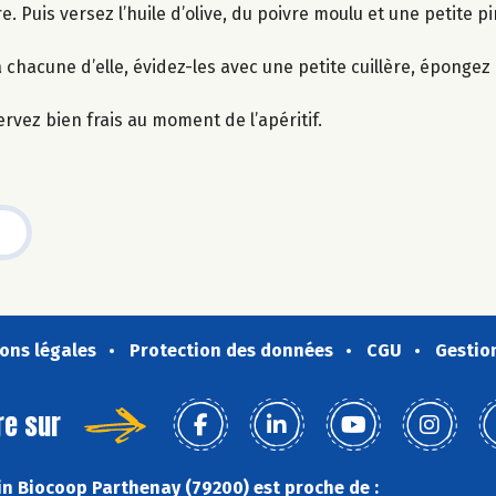
 Puis versez l’huile d’olive, du poivre moulu et une petite pi
hacune d’elle, évidez-les avec une petite cuillère, épongez l
ervez bien frais au moment de l’apéritif.
ons légales
Protection des données
CGU
Gestio
re sur
n Biocoop Parthenay (79200) est proche de :