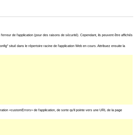
l'erreur de l'application (pour des raisons de sécurité). Cependant, ils peuvent être affichés
fig" situé dans le répertoire racine de l'application Web en cours. Attribuez ensuite la
uration <customErrors> de l'application, de sorte qu'il pointe vers une URL de la page