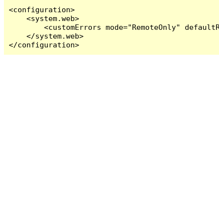
<configuration>

    <system.web>

        <customErrors mode="RemoteOnly" defaultR
    </system.web>

</configuration>