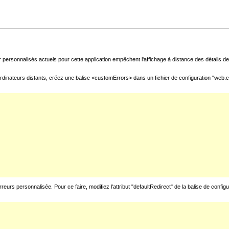
 personnalisés actuels pour cette application empêchent l'affichage à distance des détails de 
rdinateurs distants, créez une balise <customErrors> dans un fichier de configuration "web.con
urs personnalisée. Pour ce faire, modifiez l'attribut "defaultRedirect" de la balise de config