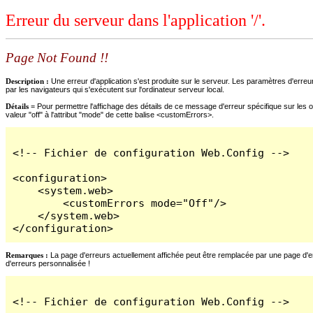
Erreur du serveur dans l'application '/'.
Page Not Found !!
Description :
Une erreur d'application s'est produite sur le serveur. Les paramètres d'erreur
par les navigateurs qui s'exécutent sur l'ordinateur serveur local.
Détails =
Pour permettre l'affichage des détails de ce message d'erreur spécifique sur les o
valeur "off" à l'attribut "mode" de cette balise <customErrors>.
<!-- Fichier de configuration Web.Config -->

<configuration>

    <system.web>

        <customErrors mode="Off"/>

    </system.web>

</configuration>
Remarques :
La page d'erreurs actuellement affichée peut être remplacée par une page d'erre
d'erreurs personnalisée !
<!-- Fichier de configuration Web.Config -->
