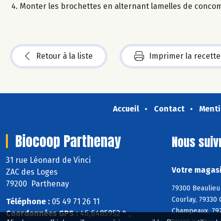
Monter les brochettes en alternant lamelles de concom
Retour à la liste
Imprimer la recette
Accueil
Contact
Menti
Biocoop Parthenay
Nous suiv
31 rue Léonard de Vinci
Votre magasi
ZAC des Loges
79200 Parthenay
79300 Beaulieu 
Courlay, 79330 
Téléphone :
05 49 71 26 11
Champeaux, 792
Coordonnées GPS :
46,6485952 ° ,