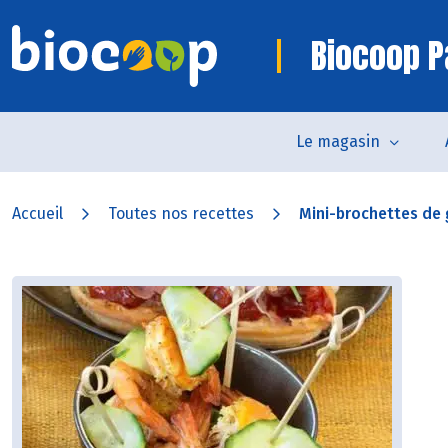
Biocoop P
Le magasin
Accueil
Toutes nos recettes
Mini-brochettes de