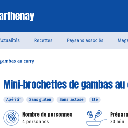
arthenay
Actualités
Recettes
Paysans associés
Maga
 gambas au curry
Mini-brochettes de gambas au 
Apéritif
Sans gluten
Sans lactose
Eté
Nombre de personnes
Prépara
4 personnes
20 min