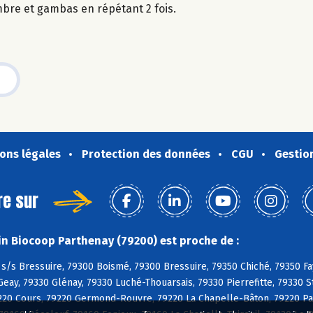
bre et gambas en répétant 2 fois.
ons légales
Protection des données
CGU
Gestio
re sur
n Biocoop Parthenay (79200) est proche de :
s/s Bressuire, 79300 Boismé, 79300 Bressuire, 79350 Chiché, 79350 Fa
Geay, 79330 Glénay, 79330 Luché-Thouarsais, 79330 Pierrefitte, 79330
20 Cours, 79220 Germond-Rouvre, 79220 La Chapelle-Bâton, 79220 Pam