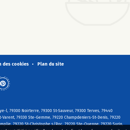
n des cookies
Plan du site
ye-l, 79300 Noirterre, 79300 St-Sauveur, 79300 Terves, 79440
 St-Varent, 79330 Ste-Gemme, 79220 Champdeniers-St-Denis, 79220
plie, 79220 St-Christophe s/Roc, 79220 Ste-Ouenne, 79220 Surin,