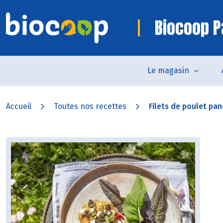
Biocoop P
Le magasin
Accueil
Toutes nos recettes
Filets de poulet pa