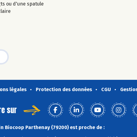
gts ou d'une spatule
laire
ons légales
Protection des données
CGU
Gestio
re sur
n Biocoop Parthenay (79200) est proche de :