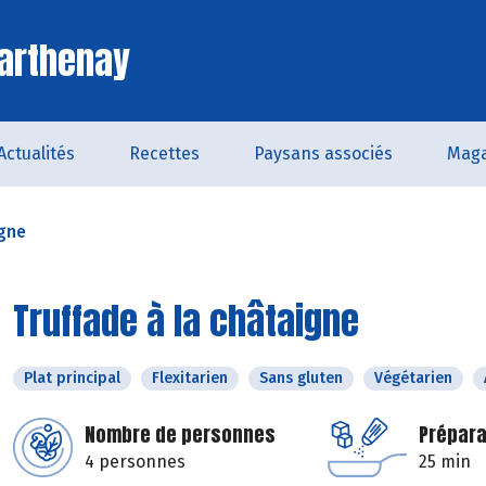
arthenay
Actualités
Recettes
Paysans associés
Maga
igne
Truffade à la châtaigne
Plat principal
Flexitarien
Sans gluten
Végétarien
Nombre de personnes
Prépara
4 personnes
25 min