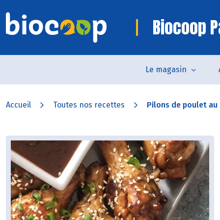
Biocoop P
Le magasin
Accueil
Toutes nos recettes
Pilons de poulet a