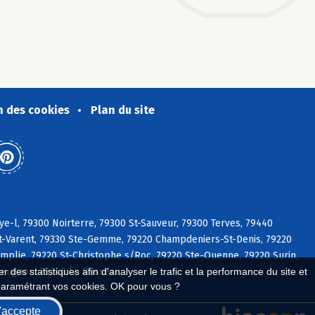
n des cookies
Plan du site
ye-l, 79300 Noirterre, 79300 St-Sauveur, 79300 Terves, 79440
 St-Varent, 79330 Ste-Gemme, 79220 Champdeniers-St-Denis, 79220
plie, 79220 St-Christophe s/Roc, 79220 Ste-Ouenne, 79220 Surin,
 Beugnon, 79240 Le Busseau
 des statistiques afin d'analyser le trafic et la performance du site et
paramétrant vos cookies. OK pour vous ?
'accepte