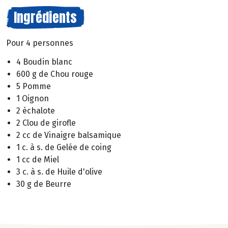
Ingrédients
Pour 4 personnes
4 Boudin blanc
600 g de Chou rouge
5 Pomme
1 Oignon
2 échalote
2 Clou de girofle
2 cc de Vinaigre balsamique
1 c. à s. de Gelée de coing
1 cc de Miel
3 c. à s. de Huile d'olive
30 g de Beurre