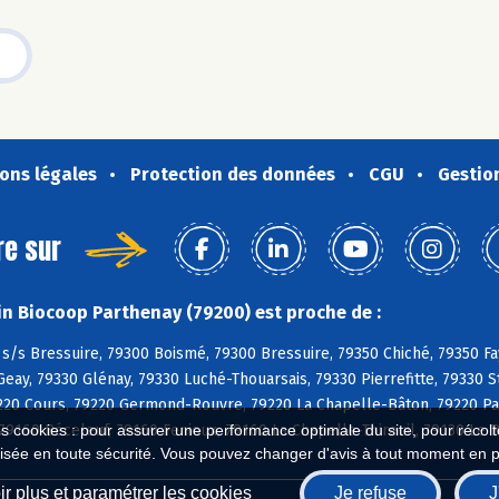
ons légales
Protection des données
CGU
Gestio
re sur
n Biocoop Parthenay (79200) est proche de :
s/s Bressuire, 79300 Boismé, 79300 Bressuire, 79350 Chiché, 79350 Fa
Geay, 79330 Glénay, 79330 Luché-Thouarsais, 79330 Pierrefitte, 79330
20 Cours, 79220 Germond-Rouvre, 79220 La Chapelle-Bâton, 79220 Pam
 79160 Béceleuf, 79160 Fenioux, 79160 La Chapelle-Thireuil, 79130 Le
es cookies : pour assurer une performance optimale du site, pour récolter
isée en toute sécurité. Vous pouvez changer d'avis à tout moment en 
r plus et paramétrer les cookies
Je refuse
J