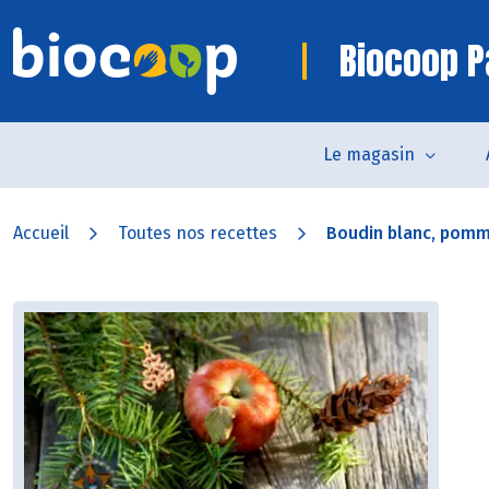
Biocoop P
Le magasin
Accueil
Toutes nos recettes
Boudin blanc, pomme