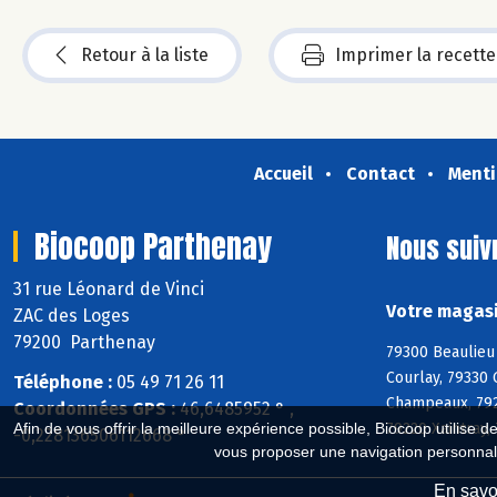
Retour à la liste
Imprimer la recette
Accueil
Contact
Menti
Biocoop Parthenay
Nous suiv
31 rue Léonard de Vinci
Votre magasi
ZAC des Loges
79200 Parthenay
79300 Beaulieu 
Courlay, 79330 
Téléphone :
05 49 71 26 11
Champeaux, 792
Coordonnées GPS :
46,6485952 ° ,
79220 Xaintray,
Afin de vous offrir la meilleure expérience possible, Biocoop utilise d
-0,228136506112668 °
vous proposer une navigation personnal
En savoi