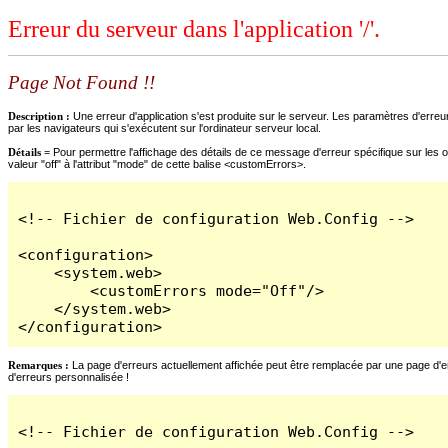
Erreur du serveur dans l'application '/'.
Page Not Found !!
Description :
Une erreur d'application s'est produite sur le serveur. Les paramètres d'erreur
par les navigateurs qui s'exécutent sur l'ordinateur serveur local.
Détails =
Pour permettre l'affichage des détails de ce message d'erreur spécifique sur les o
valeur "off" à l'attribut "mode" de cette balise <customErrors>.
<!-- Fichier de configuration Web.Config -->

<configuration>

    <system.web>

        <customErrors mode="Off"/>

    </system.web>

</configuration>
Remarques :
La page d'erreurs actuellement affichée peut être remplacée par une page d'erre
d'erreurs personnalisée !
<!-- Fichier de configuration Web.Config -->
