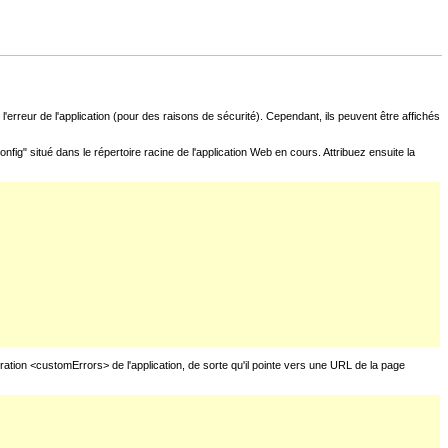
l'erreur de l'application (pour des raisons de sécurité). Cependant, ils peuvent être affichés
fig" situé dans le répertoire racine de l'application Web en cours. Attribuez ensuite la
uration <customErrors> de l'application, de sorte qu'il pointe vers une URL de la page