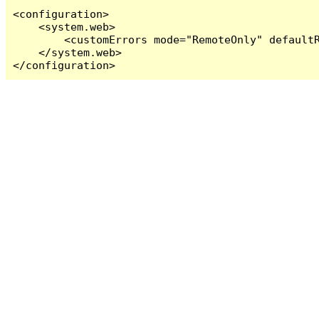
<configuration>

    <system.web>

        <customErrors mode="RemoteOnly" defaultR
    </system.web>

</configuration>