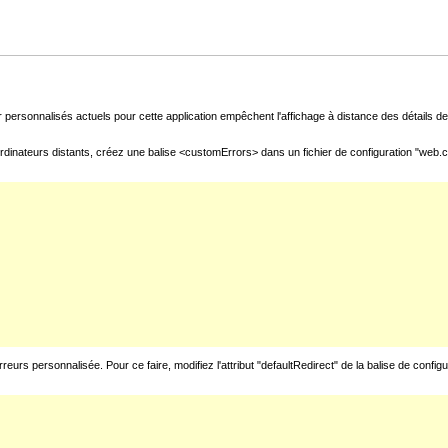
 personnalisés actuels pour cette application empêchent l'affichage à distance des détails de 
rdinateurs distants, créez une balise <customErrors> dans un fichier de configuration "web.con
urs personnalisée. Pour ce faire, modifiez l'attribut "defaultRedirect" de la balise de config