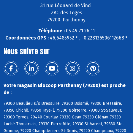
31 rue Léonard de Vinci
ZAC des Loges
79200 Parthenay
Téléphone :
05 49 71 26 11
Coordonnées GPS :
46,6485952 ° , -0,228136506112668 °
Nous suivre sur
Votre magasin Biocoop Parthenay (79200) est proche
de :
79300 Beaulieu s/s Bressuire, 79300 Boismé, 79300 Bressuire,
79350 Chiché, 79350 Faye-l, 79300 Noirterre, 79300 St-Sauveur,
79300 Terves, 79440 Courlay, 79330 Geay, 79330 Glénay, 79330
Luché-Thouarsais, 79330 Pierrefitte, 79330 St-Varent, 79330 Ste-
Gemme, 79220 Champdeniers-St-Denis, 79220 Champeaux, 79220