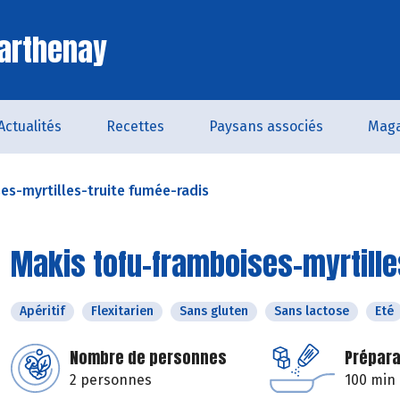
arthenay
Actualités
Recettes
Paysans associés
Maga
es-myrtilles-truite fumée-radis
Makis tofu-framboises-myrtille
Apéritif
Flexitarien
Sans gluten
Sans lactose
Eté
Nombre de personnes
Prépara
2 personnes
100 min