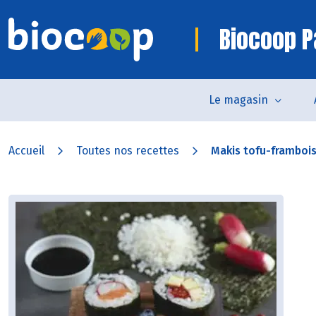
Biocoop P
Le magasin
Accueil
Toutes nos recettes
Makis tofu-frambois