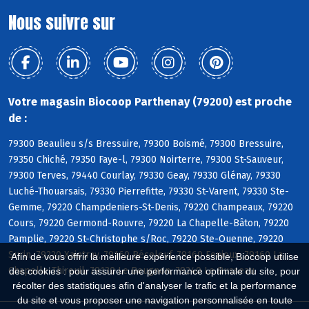
Nous suivre sur
Votre magasin Biocoop Parthenay (79200) est proche
de :
79300 Beaulieu s/s Bressuire, 79300 Boismé, 79300 Bressuire,
79350 Chiché, 79350 Faye-l, 79300 Noirterre, 79300 St-Sauveur,
79300 Terves, 79440 Courlay, 79330 Geay, 79330 Glénay, 79330
Luché-Thouarsais, 79330 Pierrefitte, 79330 St-Varent, 79330 Ste-
Gemme, 79220 Champdeniers-St-Denis, 79220 Champeaux, 79220
Cours, 79220 Germond-Rouvre, 79220 La Chapelle-Bâton, 79220
Pamplie, 79220 St-Christophe s/Roc, 79220 Ste-Ouenne, 79220
Surin, 79220 Xaintray, 79160 Béceleuf, 79160 Fenioux, 79160 La
Afin de vous offrir la meilleure expérience possible, Biocoop utilise
Chapelle-Thireuil, 79130 Le Beugnon, 79240 Le Busseau
des cookies : pour assurer une performance optimale du site, pour
récolter des statistiques afin d'analyser le trafic et la performance
du site et vous proposer une navigation personnalisée en toute