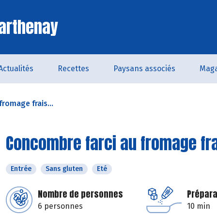
arthenay
Actualités
Recettes
Paysans associés
Maga
romage frais...
Concombre farci au fromage frai
Entrée
Sans gluten
Eté
Nombre de personnes
Prépara
6 personnes
10 min