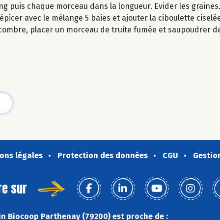
g puis chaque morceau dans la longueur. Evider les graines
 épicer avec le mélange 5 baies et ajouter la ciboulette ciselée
ombre, placer un morceau de truite fumée et saupoudrer de
ons légales
Protection des données
CGU
Gestio
re sur
n Biocoop Parthenay (79200) est proche de :