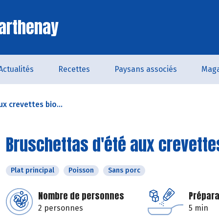
arthenay
Actualités
Recettes
Paysans associés
Maga
x crevettes bio...
Bruschettas d'été aux crevettes
Plat principal
Poisson
Sans porc
Nombre de personnes
Prépara
2 personnes
5 min