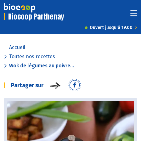
Biocoop Parthenay
Ouvert jusqu'à 19:00
Accueil
Toutes nos recettes
Wok de légumes au poivre...
Partager sur