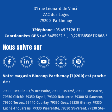
31 rue Léonard de Vinci
ZAC des Loges
79200 Parthenay
Téléphone :
05 49 71 26 11
Coordonnées GPS :
46,6485952 ° , -0,228136506112668 °
Nous suivre sur
Votre magasin Biocoop Parthenay (79200) est proche
de :
79300 Beaulieu s/s Bressuire, 79300 Boismé, 79300 Bressuire,
79350 Chiché, 79350 Faye-l, 79300 Noirterre, 79300 St-Sauveur,
79300 Terves, 79440 Courlay, 79330 Geay, 79330 Glénay, 79330
Luché-Thouarsais, 79330 Pierrefitte, 79330 St-Varent, 79330 Ste-