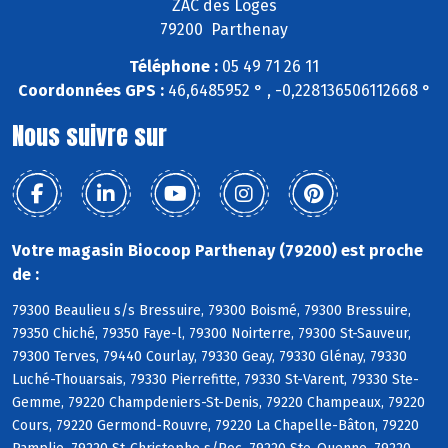
ZAC des Loges
79200 Parthenay
Téléphone :
05 49 71 26 11
Coordonnées GPS :
46,6485952 ° , -0,228136506112668 °
Nous suivre sur
Votre magasin Biocoop Parthenay (79200) est proche
de :
79300 Beaulieu s/s Bressuire, 79300 Boismé, 79300 Bressuire,
79350 Chiché, 79350 Faye-l, 79300 Noirterre, 79300 St-Sauveur,
79300 Terves, 79440 Courlay, 79330 Geay, 79330 Glénay, 79330
Luché-Thouarsais, 79330 Pierrefitte, 79330 St-Varent, 79330 Ste-
Gemme, 79220 Champdeniers-St-Denis, 79220 Champeaux, 79220
Cours, 79220 Germond-Rouvre, 79220 La Chapelle-Bâton, 79220