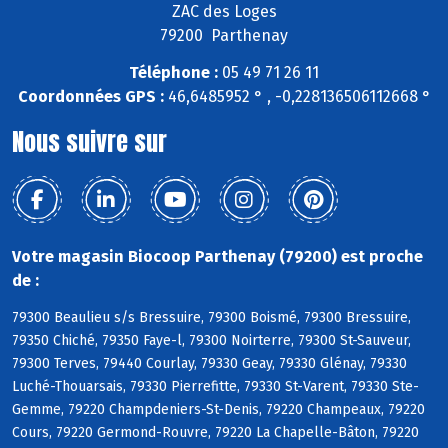
ZAC des Loges
79200 Parthenay
Téléphone :
05 49 71 26 11
Coordonnées GPS :
46,6485952 ° , -0,228136506112668 °
Nous suivre sur
Votre magasin Biocoop Parthenay (79200) est proche
de :
79300 Beaulieu s/s Bressuire, 79300 Boismé, 79300 Bressuire,
79350 Chiché, 79350 Faye-l, 79300 Noirterre, 79300 St-Sauveur,
79300 Terves, 79440 Courlay, 79330 Geay, 79330 Glénay, 79330
Luché-Thouarsais, 79330 Pierrefitte, 79330 St-Varent, 79330 Ste-
Gemme, 79220 Champdeniers-St-Denis, 79220 Champeaux, 79220
Cours, 79220 Germond-Rouvre, 79220 La Chapelle-Bâton, 79220