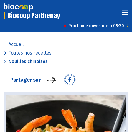
Biocoop Parthenay
Prochaine ouverture à 09:30
Accueil
Toutes nos recettes
Nouilles chinoises
Partager sur