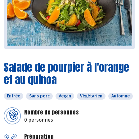
Salade de pourpier à l'orange
et au quinoa
Entrée
Sans porc
Vegan
Végétarien
Automne
Nombre de personnes
0 personnes
Préparation