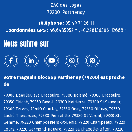
ZAC des Loges
79200 Parthenay
Téléphone :
05 49 71 26 11
Coordonnées GPS :
46,6485952 ° , -0,228136506112668 °
Nous suivre sur
Votre magasin Biocoop Parthenay (79200) est proche
de :
79300 Beaulieu s/s Bressuire, 79300 Boismé, 79300 Bressuire,
79350 Chiché, 79350 Faye-l, 79300 Noirterre, 79300 St-Sauveur,
79300 Terves, 79440 Courlay, 79330 Geay, 79330 Glénay, 79330
Luché-Thouarsais, 79330 Pierrefitte, 79330 St-Varent, 79330 Ste-
Gemme, 79220 Champdeniers-St-Denis, 79220 Champeaux, 79220
Cours, 79220 Germond-Rouvre, 79220 La Chapelle-Bâton, 79220