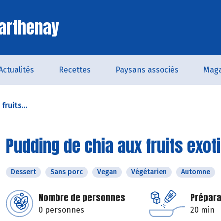
arthenay
Actualités
Recettes
Paysans associés
Maga
ruits...
Pudding de chia aux fruits exot
Dessert
Sans porc
Vegan
Végétarien
Automne
Nombre de personnes
Prépara
0 personnes
20 min