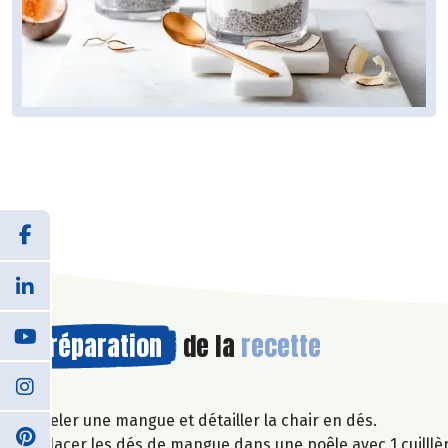
Préparation
de la
recette
Peler une mangue et détailler la chair en dés.
Placer les dés de mangue dans une poêle avec 1 cuilllèr