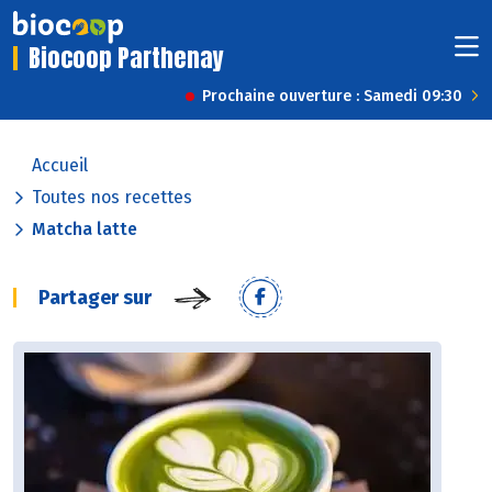
Biocoop Parthenay
Prochaine ouverture : Samedi 09:30
Accueil
Toutes nos recettes
Matcha latte
Partager sur