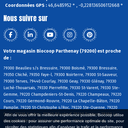
Coordonnées GPS :
46,6485952 ° , -0,228136506112668 °
Nous suivre sur
Votre magasin Biocoop Parthenay (79200) est proche
de :
79300 Beaulieu s/s Bressuire, 79300 Boismé, 79300 Bressuire,
79350 Chiché, 79350 Faye-l, 79300 Noirterre, 79300 St-Sauveur,
79300 Terves, 79440 Courlay, 79330 Geay, 79330 Glénay, 79330
Luché-Thouarsais, 79330 Pierrefitte, 79330 St-Varent, 79330 Ste-
Gemme, 79220 Champdeniers-St-Denis, 79220 Champeaux, 79220
Cours, 79220 Germond-Rouvre, 79220 La Chapelle-Bâton, 79220
Pamplie, 79220 St-Christophe s/Roc, 79220 Ste-Ouenne, 79220
Surin, 79220 Xaintray, 79160 Béceleuf, 79160 Fenioux, 79160 La
Afin de vous offrir la meilleure expérience possible, Biocoop utilise
Chapelle-Thireuil, 79130 Le Beugnon, 79240 Le Busseau
des cookies : pour assurer une performance optimale du site, pour
récolter des statistiques afin d'analyser le trafic et la performance