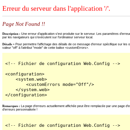
Erreur du serveur dans l'application '/'.
Page Not Found !!
Description :
Une erreur d'application s'est produite sur le serveur. Les paramètres d'erreur
par les navigateurs qui s'exécutent sur l'ordinateur serveur local.
Détails =
Pour permettre l'affichage des détails de ce message d'erreur spécifique sur les o
valeur "off" à l'attribut "mode" de cette balise <customErrors>.
<!-- Fichier de configuration Web.Config -->

<configuration>

    <system.web>

        <customErrors mode="Off"/>

    </system.web>

</configuration>
Remarques :
La page d'erreurs actuellement affichée peut être remplacée par une page d'erre
d'erreurs personnalisée !
<!-- Fichier de configuration Web.Config -->
