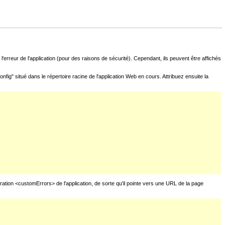
l'erreur de l'application (pour des raisons de sécurité). Cependant, ils peuvent être affichés
fig" situé dans le répertoire racine de l'application Web en cours. Attribuez ensuite la
uration <customErrors> de l'application, de sorte qu'il pointe vers une URL de la page