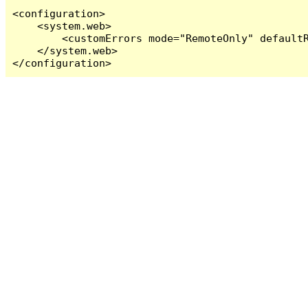
<configuration>

    <system.web>

        <customErrors mode="RemoteOnly" defaultR
    </system.web>

</configuration>