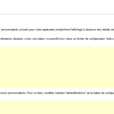
 personnalisés actuels pour cette application empêchent l'affichage à distance des détails de 
rdinateurs distants, créez une balise <customErrors> dans un fichier de configuration "web.con
urs personnalisée. Pour ce faire, modifiez l'attribut "defaultRedirect" de la balise de config